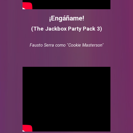
¡Engáñame!
(The Jackbox Party Pack
3
)
Fausto Serra como "Cookie Masterson"