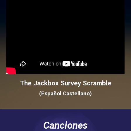
The Jackbox
Survey Scramble
(Español
C
astellano)
Canciones