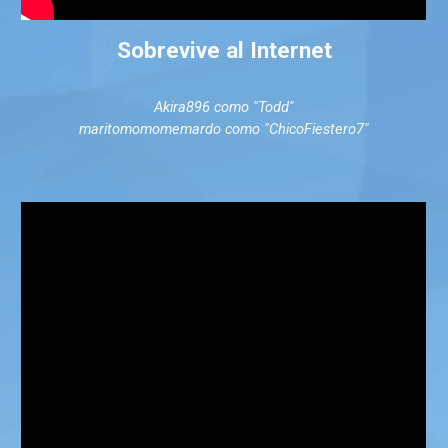
Sobrevive al Internet
Akira896 como "Todd"
maritomomomemardo como "ChicoFiestero7"