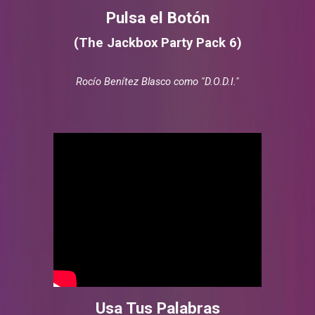
Pulsa el Botón
(The Jackbox Party Pack 6)
Rocío Benítez Blasco como "D.O.D.I."
Usa Tus Palabras