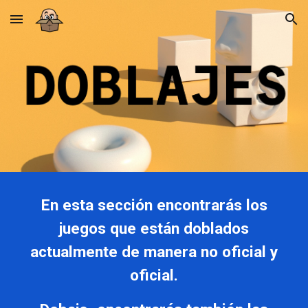
Skip to main content
Skip to navigation
En
esta
sección encontrarás los
juegos que están doblados
actualmente de manera no oficial y
oficial
.