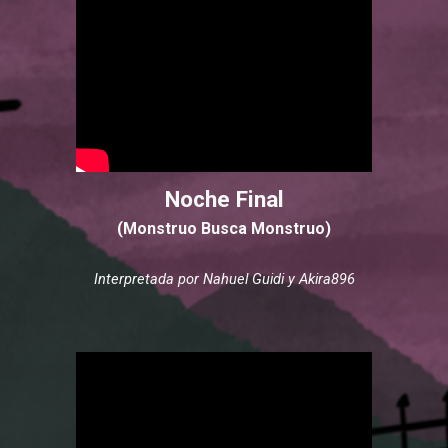
Noche Final
(Monstruo Busca Monstruo)
Interpretad
a
por
Nahuel Guidi y Akira896