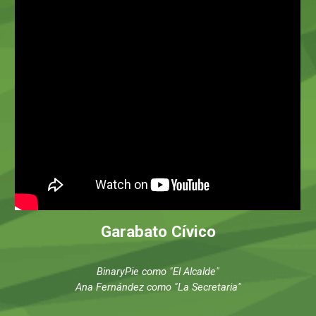
Garabato Cívico
BinaryPie como "El Alcalde"
Ana Fernández como "
L
a
S
ecretaria"