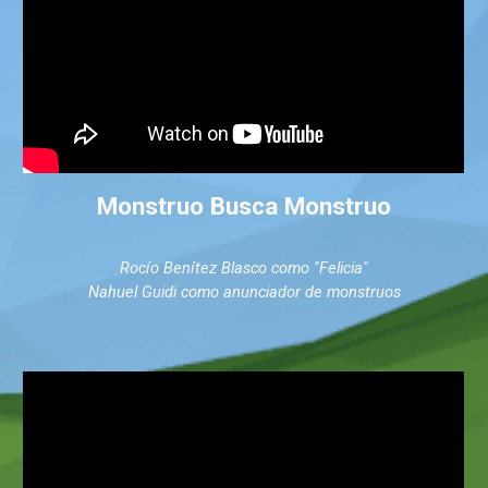
Monstruo Busca Monstruo
Rocío Benítez Blasco como "Felicia"
Nahuel Guidi como anunciador de monstruos