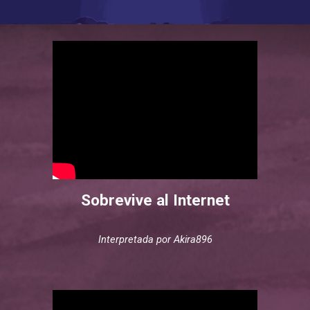
Sobrevive al Internet
Interpretad
a
por
Akira896